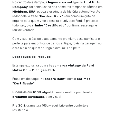
No centro da estampa, a
logomarca antiga da Ford Motor
, tal como usada nos primeiros tempos da fábrica em
Company
, evoca a essência da história automotiva. Ao
Michigan, EUA
redor dela, a frase
vem como um grito de
"Fordero Raiz"
orgulho para quem vive e respira o universo Ford. E pra selar
tudo isso, o
confirma: esse aqui é
carimbo “Certificado”
raiz de verdade.
Com visual clássico e acabamento premium, essa camiseta é
perfeita para encontros de carros antigos, rolês na garagem ou
o dia a dia de quem carrega o oval azul no peito.
Destaques do Produto:
Estampa exclusiva com a
logomarca vintage da Ford
.
Motor Co. – Michigan, EUA
Frase em destaque:
, com o
“Fordero Raiz”
carimbo
.
“Certificado”
Produzida em
100% algodão meia malha penteada
, com visual
premium estonado
, gramatura 165g – equilíbrio entre conforto e
Fio 30.1
resistência.