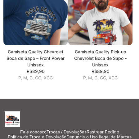
Camiseta Quality Chevrolet
Camiseta Quality Pick-up
Boca de Sapo – Front Power
Chevrolet Boca de Sapo -
Unissex
Unissex
R$89,90
R$89,90
P, M, G, GG, XGG
P, M, G, GG, XGG
Rastrear Pedido
Fale conosco
Trocas / Devoluções
Política de Troca e Devolução
Denuncie o Uso Ilegal de Marcas