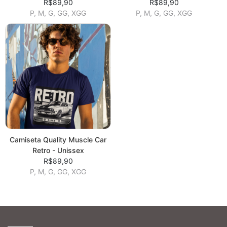
R$89,90
R$89,90
P, M, G, GG, XGG
P, M, G, GG, XGG
Camiseta Quality Muscle Car
Retro - Unissex
R$89,90
P, M, G, GG, XGG