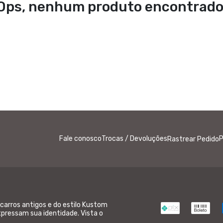
Ops, nenhum produto encontrado
Fale conosco
Trocas / Devoluções
P
Rastrear Pedido
carros antigos e do estilo Kustom
pressam sua identidade. Vista o