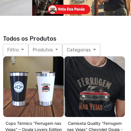
Copo Térmico "Ferrugem nas
Camiseta Quality "Ferrugem
Veias" – Opala Lovers Edition
nas Veias" Chevrolet Opala -
R$ 89,90
Unissex
R$ 89,90
3x de R$ 29,97
sem juros
UNICO
3x de R$ 29,97
sem juros
P, M, G, GG, XGG