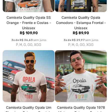
Camiseta Quality Opala Um
Camiseta Quality Opala 1978
Classico - Estampa Frontal -
Vintage - Estampa Frontal -
Unissex
Unissex
R$ 89,90
R$ 89,90
3x de R$ 29,97
sem juros
3x de R$ 29,97
sem juros
P, M, G, GG, XGG
P, M, G, GG, XGG
1
2
»
>|