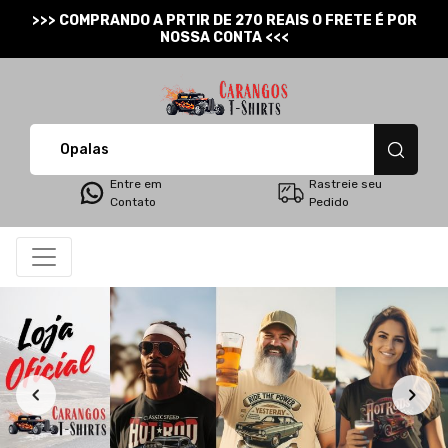
>>> COMPRANDO A PRTIR DE 270 REAIS O FRETE É POR
NOSSA CONTA <<<
Carangos T-Shirts - Cam
Entre em
Rastreie seu
Contato
Pedido
Todos os Produtos
Filtro
Produtos
Categorias