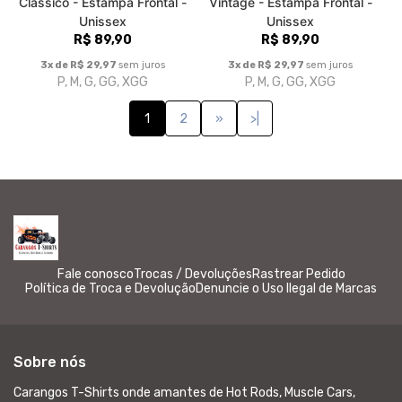
Fale conosco
Trocas / Devoluções
Rastrear Pedido
Política de Troca e Devolução
Denuncie o Uso Ilegal de Marcas
Sobre nós
Carangos T-Shirts onde amantes de Hot Rods, Muscle Cars,
carros antigos e do estilo Kustom Kulture, encontram camisetas
que aceleram o coração e expressam sua identidade. Vista o
estilo Kustom agora!
© Dados do vendedor: CPF 022.949.228-24
Formas de pagamento