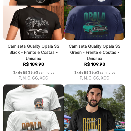
R$ 109,90
R$ 109,90
3x de R$ 36,63
sem juros
3x de R$ 36,63
sem juros
P, M, G, GG, XGG
P, M, G, GG, XGG
Camiseta Quality Opala SS
Camiseta Quality Opala
Orange - Frente e Costas -
Comodoro - Estampa Frontal -
Unissex
Unissex
R$ 109,90
R$ 89,90
3x de R$ 36,63
sem juros
3x de R$ 29,97
sem juros
P, M, G, GG, XGG
P, M, G, GG, XGG