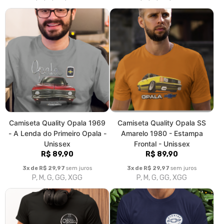
Camiseta Quality Opala 1969
Camiseta Quality Opala SS
- A Lenda do Primeiro Opala -
Amarelo 1980 - Estampa
Unissex
Frontal - Unissex
R$ 89,90
R$ 89,90
3x de R$ 29,97
sem juros
3x de R$ 29,97
sem juros
P, M, G, GG, XGG
P, M, G, GG, XGG
Camiseta Quality Opala SS
Camiseta Quality Opala SS
Black - Frente e Costas -
Green - Frente e Costas -
Unissex
Unissex