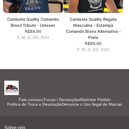
Camiseta Quality Comando
Camiseta Quality Regata
Bravo Tributo - Unissex
Masculina - Estampa
R$89,90
Comando Bravo Alternativa -
P, M, G, GG, XGG
Preta
R$89,90
P, M, G, GG, XGG
Rastrear Pedido
Fale conosco
Trocas / Devoluções
Política de Troca e Devolução
Denuncie o Uso Ilegal de Marcas
Sobre nós