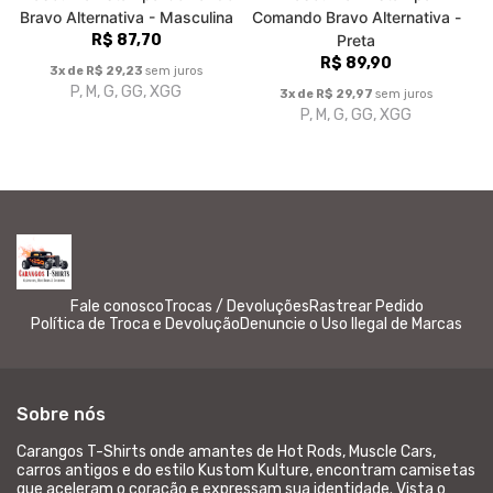
Bravo Alternativa - Masculina
Comando Bravo Alternativa -
R$ 87,70
Preta
R$ 89,90
3x de R$ 29,23
sem juros
P, M, G, GG, XGG
3x de R$ 29,97
sem juros
P, M, G, GG, XGG
Fale conosco
Trocas / Devoluções
Rastrear Pedido
Política de Troca e Devolução
Denuncie o Uso Ilegal de Marcas
Sobre nós
Carangos T-Shirts onde amantes de Hot Rods, Muscle Cars,
carros antigos e do estilo Kustom Kulture, encontram camisetas
que aceleram o coração e expressam sua identidade. Vista o