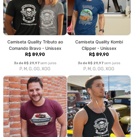
P, M, G, GG, XGG
P, M, G, GG, XGG
Camiseta Quality
Camiseta Quality Regata
Opalaterapia - Estampa
Masculina - Estampa
Frontal - Unissex
Comando Bravo Alternativa -
R$ 89,90
Preta
R$ 89,90
3x de R$ 29,97
sem juros
P, M, G, GG, XGG
3x de R$ 29,97
sem juros
P, M, G, GG, XGG