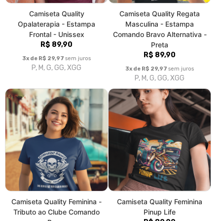
Camiseta Quality Feminina -
Camiseta Quality Feminina
Tributo ao Clube Comando
Pinup Life
Bravo
R$ 89,90
R$ 89,90
3x de R$ 29,97
sem juros
P, M, G, GG
3x de R$ 29,97
sem juros
P, M, G, GG
|<
«
2
3
4
5
6
7
8
9
10
11
12
»
>|