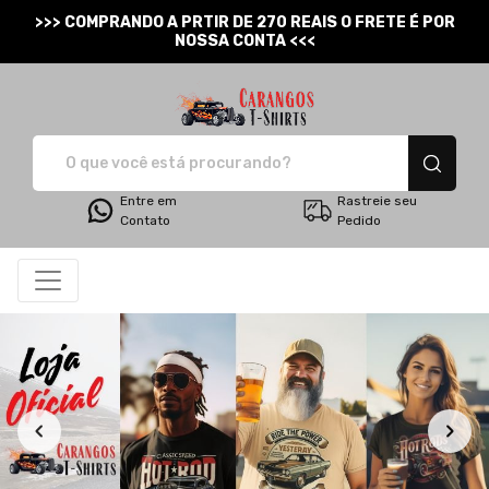
>>> COMPRANDO A PRTIR DE 270 REAIS O FRETE É POR
NOSSA CONTA <<<
Carangos T-Shirts - Cam
Entre em
Rastreie seu
Contato
Pedido
Todos os Produtos
Menor preço
Produtos
Categorias