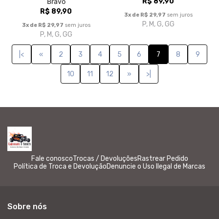
Fale conosco
Trocas / Devoluções
Rastrear Pedido
Política de Troca e Devolução
Denuncie o Uso Ilegal de Marcas
Sobre nós
Carangos T-Shirts onde amantes de Hot Rods, Muscle Cars,
carros antigos e do estilo Kustom Kulture, encontram camisetas
que aceleram o coração e expressam sua identidade. Vista o
estilo Kustom agora!
© Dados do vendedor: CPF 022.949.228-24
Formas de pagamento