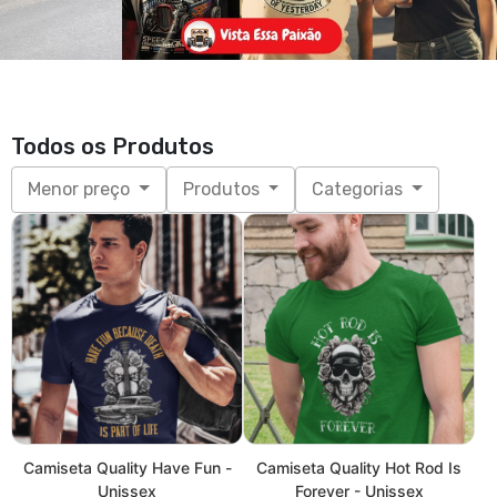
Camiseta Quality Have Fun -
Camiseta Quality Hot Rod Is
Unissex
Forever - Unissex
R$ 89,90
R$ 89,90
3x de R$ 29,97
sem juros
3x de R$ 29,97
sem juros
P, M, G, GG, XGG
P, M, G, GG, XGG