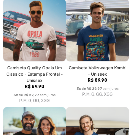
Camiseta Quality Opala Um
Camiseta Volkswagen Kombi
Classico - Estampa Frontal -
- Unissex
Unissex
R$ 89,90
R$ 89,90
3x de R$ 29,97
sem juros
P, M, G, GG, XGG
3x de R$ 29,97
sem juros
P, M, G, GG, XGG
Camiseta Quality Tributo ao
Camiseta Quality Kombi
Comando Bravo - Unissex
Clipper - Unissex
R$ 89,90
R$ 89,90
3x de R$ 29,97
sem juros
3x de R$ 29,97
sem juros