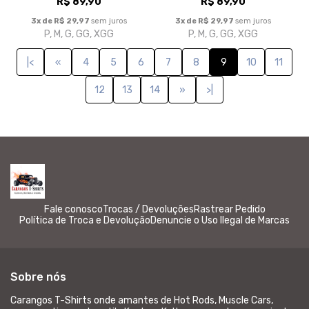
Fale conosco
Trocas / Devoluções
Rastrear Pedido
Política de Troca e Devolução
Denuncie o Uso Ilegal de Marcas
Sobre nós
Carangos T-Shirts onde amantes de Hot Rods, Muscle Cars,
carros antigos e do estilo Kustom Kulture, encontram camisetas
que aceleram o coração e expressam sua identidade. Vista o
estilo Kustom agora!
© Dados do vendedor: CPF 022.949.228-24
Formas de pagamento