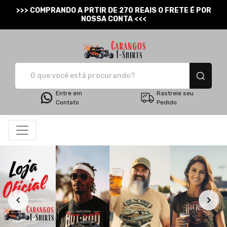
>>> COMPRANDO A PRTIR DE 270 REAIS O FRETE É POR
NOSSA CONTA <<<
Carangos T-Shirts - Cam
Entre em
Rastreie seu
Contato
Pedido
Todos os Produtos
Menor preço
Produtos
Categorias