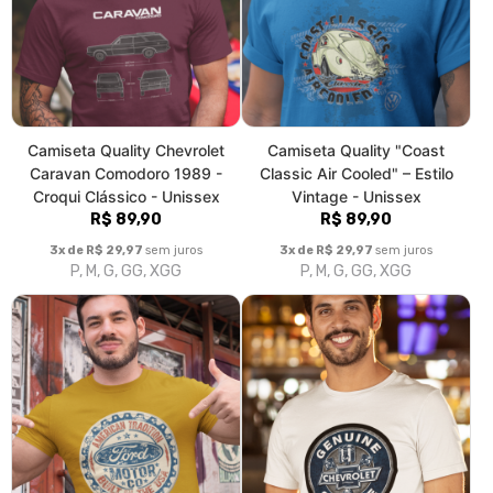
3x de R$ 29,97
sem juros
3x de R$ 29,97
sem juros
P, M, G, GG, XGG
P, M, G, GG, XGG
Camiseta Quality "American
Camiseta Quality "Genuine
Tradition - Ford Motor Co." -
Garage" - Homenagem à
Unissex
Chevrolet - Unissex
R$ 89,90
R$ 89,90
3x de R$ 29,97
sem juros
3x de R$ 29,97
sem juros
P, M, G, GG, XGG
P, M, G, GG, XGG