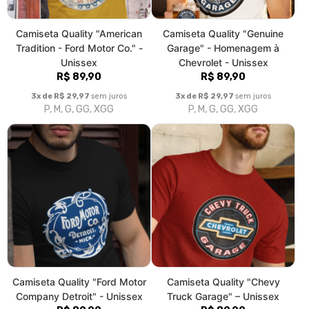
Camiseta Quality "Ford Motor
Camiseta Quality "Chevy
Company Detroit" - Unissex
Truck Garage" – Unissex
R$ 89,90
R$ 89,90
3x de R$ 29,97
sem juros
3x de R$ 29,97
sem juros
P, M, G, GG, XGG
P, M, G, GG, XGG
|<
«
4
5
6
7
8
9
10
11
12
13
14
»
>|