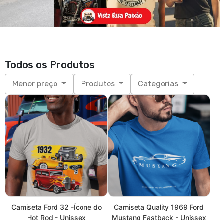
Camiseta Ford 32 -Ícone do
Camiseta Quality 1969 Ford
Hot Rod - Unissex
Mustang Fastback - Unissex
R$ 89,90
R$ 89,90
3x de R$ 29,97
sem juros
3x de R$ 29,97
sem juros
P, M, G, GG, XGG
P, M, G, GG, XGG