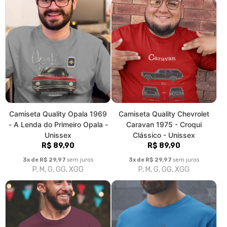
Camiseta Quality Opala 1969
Camiseta Quality Chevrolet
- A Lenda do Primeiro Opala -
Caravan 1975 - Croqui
Unissex
Clássico - Unissex
R$ 89,90
R$ 89,90
3x de R$ 29,97
sem juros
3x de R$ 29,97
sem juros
P, M, G, GG, XGG
P, M, G, GG, XGG
Camiseta Quality Chevrolet
Camiseta Quality "Coast
Caravan Comodoro 1989 -
Classic Air Cooled" – Estilo
Croqui Clássico - Unissex
Vintage - Unissex
R$ 89,90
R$ 89,90